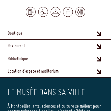
MENU
Boutique
FOOTER
Restaurant
Bibliothèque
Location d'espace et auditorium
LE MUSÉE DANS SA VILLE
À Montpellier, arts, sciences et culture se mêlent pour
donner naissance à des lieux d’arts et d’histoire