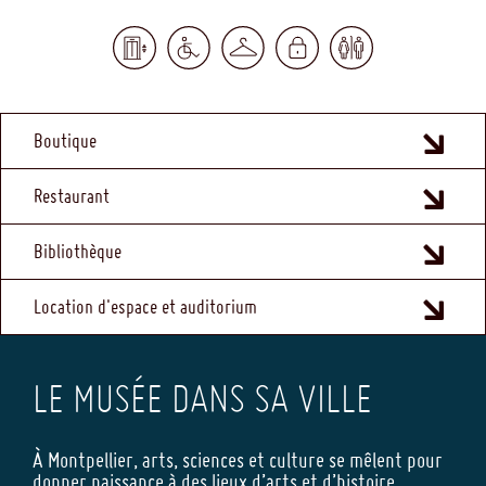
MENU
Boutique
FOOTER
Restaurant
Bibliothèque
Location d'espace et auditorium
LE MUSÉE DANS SA VILLE
À Montpellier, arts, sciences et culture se mêlent pour
donner naissance à des lieux d’arts et d’histoire