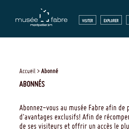
Aller
au
MENU
VISITER
EXPLORER
contenu
principal
HEADE
Abonné
Accueil
ABONNÉS
Abonnez-vous au musée Fabre afin de p
d'avantages exclusifs! Afin de récompen
de ses visiteurs et offrir un accès le pl