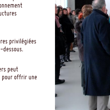
bonnement
ructures
es privilégiées
i-dessous.
ers peut
 pour offrir une