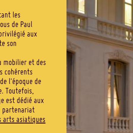
tant les
ous de Paul
privilégié aux
te son
 mobilier et des
s cohérents
de l'époque de
e. Toutefois,
ge est dédié aux
n partenariat
 arts asiatiques