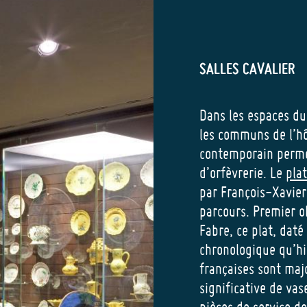
SALLES CAVALIER
Dans les espaces du
les communs de l’hôt
contemporain permet
d’orfèvrerie. Le
pla
par François-Xavie
parcours. Premier o
Fabre, ce plat, daté
chronologique qu’hi
françaises sont maj
significative de va
pièces de service de