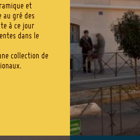
éramique et
e au gré des
te à ce jour
centes dans le
ne collection de
dionaux.