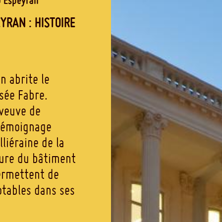
YRAN : HISTOIRE
n abrite le
sée Fabre.
 veuve de
 témoignage
liéraine de la
ture du bâtiment
ermettent de
otables dans ses