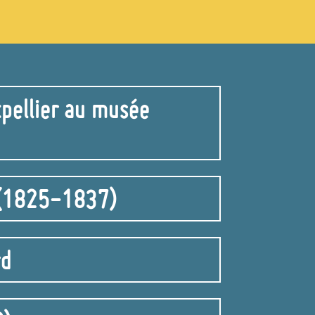
tpellier au musée
e (1825-1837)
rd