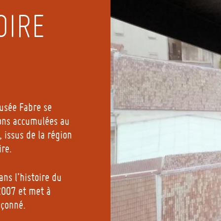
OIRE
musée Fabre se
ions accumulées au
 issus de la région
ire.
ns l’histoire du
2007 et met à
açonné.