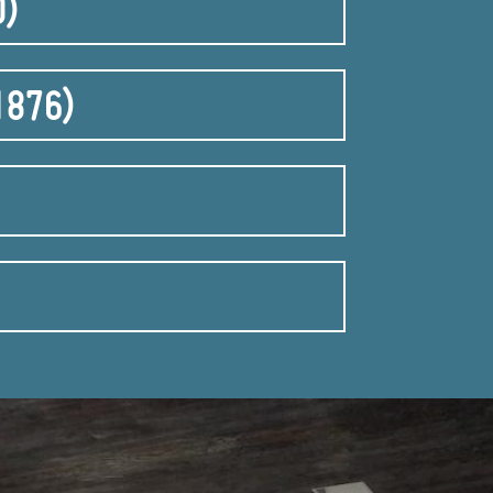
0)
-1876)