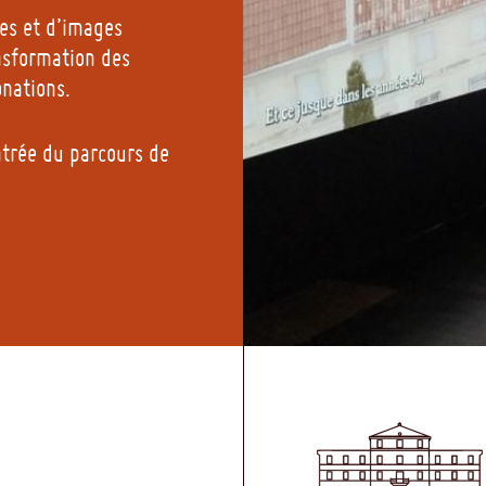
ies et d’images
ansformation des
onations.
ntrée du parcours de