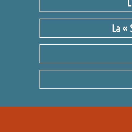
L
La « 