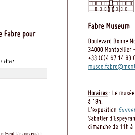
Fabre Museum
e Fabre pour
Boulevard Bonne No
34000 Montpellier 
+33 (0)4 67 14 83 
wsletter*
musee.fabre@montp
Horaires
: Le musée
à 18h.
L'exposition
Guimet
Sabatier d'Espeyran
dimanche de 11h à 
 présent dans nos emails.