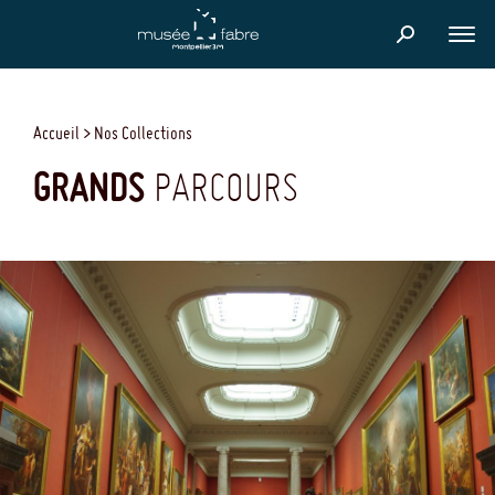
Skip
to
FER
main
content
Accueil
Nos Collections
GRANDS
PARCOURS