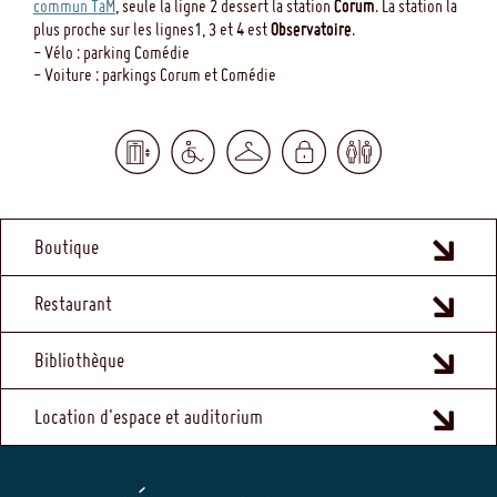
commun TaM
, seule la ligne 2 dessert la station
Corum
. La station la
plus proche sur les lignes1, 3 et 4 est
Observatoire
.
- Vélo : parking Comédie
- Voiture : parkings Corum et Comédie
MENU
Boutique
FOOTER
Restaurant
Bibliothèque
Location d'espace et auditorium