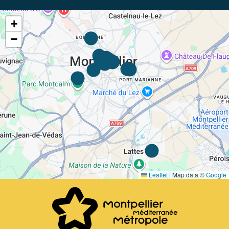
+
−
Leaflet
|
Map data ©
Google