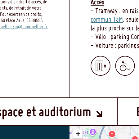
Accès
ions d’un droit d’accès, de
ents, de retrait de votre
- Tramway : en rai
Pour exercer vos droits,
commun TaM
, seul
 50 Place Zeus, CS 39556,
nelles.3m@montpellier.fr
la plus proche sur l
- Vélo : parking C
- Voiture : parkin
MENU
t auditorium
Boutiq
FOOTER
+