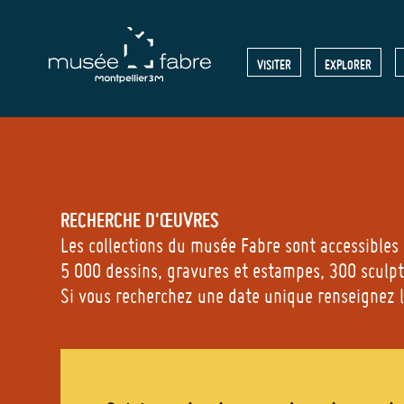
Skip
to
MENU
VISITER
EXPLORER
main
content
HEADE
RECHERCHE D'ŒUVRES
Les collections du musée Fabre sont accessibles
5 000 dessins, gravures et estampes, 300 sculptu
Si vous recherchez une date unique renseignez