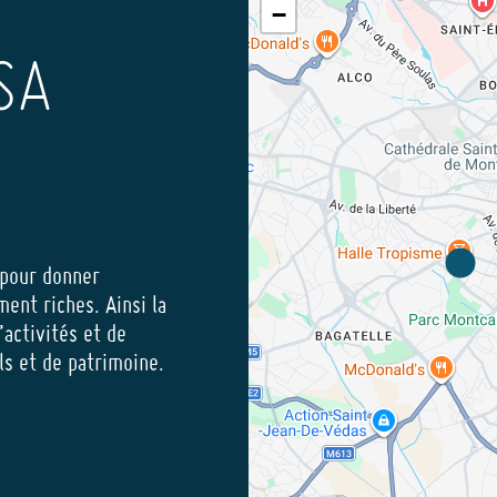
−
SA
 pour donner
ment riches. Ainsi la
’activités et de
els et de patrimoine.