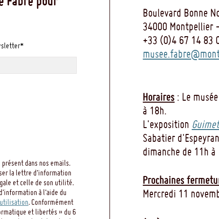
e Fabre pour
Boulevard Bonne No
34000 Montpellier 
+33 (0)4 67 14 83 
wsletter*
musee.fabre@montp
Horaires
: Le musée
à 18h.
L'exposition
Guimet
Sabatier d'Espeyran
dimanche de 11h à 
 présent dans nos emails.
ser la lettre d’information
Prochaines fermetu
le et celle de son utilité.
Mercredi 11 novemb
d’information à l’aide du
utilisation
. Conformément
ormatique et libertés » du 6