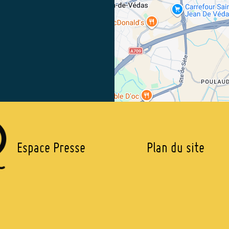
PIED
Espace Presse
Plan du site
DE