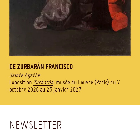
DE ZURBARÁN
FRANCISCO
Sainte Agathe
Exposition
Zurbarán
, musée du Louvre (Paris) du 7
octobre 2026 au 25 janvier 2027
NEWSLETTER