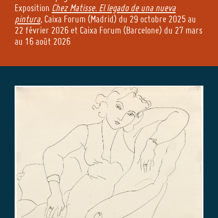
Exposition
Chez Matisse. El legado de una nueva
pintura
, Caixa Forum (Madrid) du 29 octobre 2025 au
22 février 2026 et Caixa Forum (Barcelone) du 27 mars
au 16 août 2026