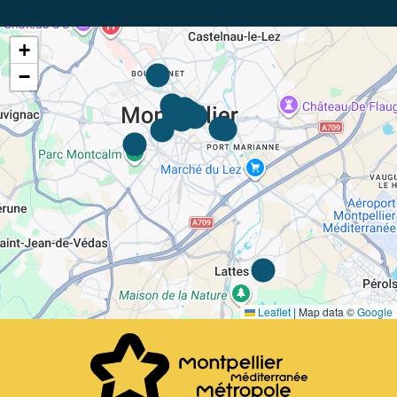
+
−
Leaflet
|
Map data ©
Google