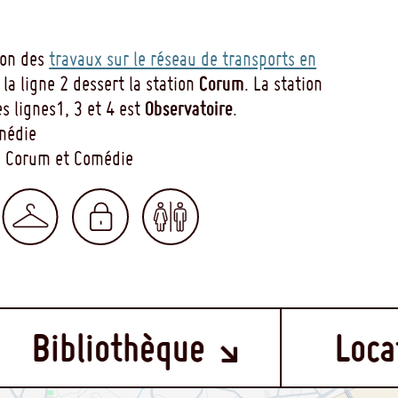
son des
travaux sur le réseau de transports en
Corum
e la ligne 2 dessert la station
. La station
Observatoire
es lignes1, 3 et 4 est
.
omédie
gs Corum et Comédie
othèque
Location d'e