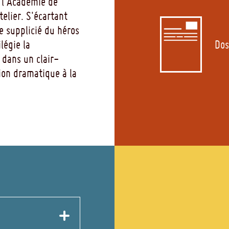
 l'Académie de
telier. S'écartant
re supplicié du héros
ilégie la
Dos
 dans un clair-
ion dramatique à la