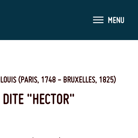
MENU
FERMER LE MEN
LOUIS
(PARIS, 1748 - BRUXELLES, 1825)
 DITE "HECTOR"