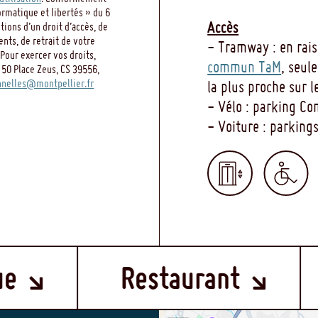
A - [2005]
teau, Versailles,
ormatique et libertés » du 6
Accès
ions d’un droit d’accès, de
 119
ents, de retrait de votre
- Tramway : en rai
Pour exercer vos droits,
commun TaM
, seul
 50 Place Zeus, CS 39556,
nelles@montpellier.fr
la plus proche sur l
- Vélo : parking C
 Fondazione Roma
seum of Fine
- Voiture : parkin
e 2000
 Museo Fabre de
français à Rome au
uès de Salamanca,
. - 2011
e San Nicolás,
Restaurant
Bibli