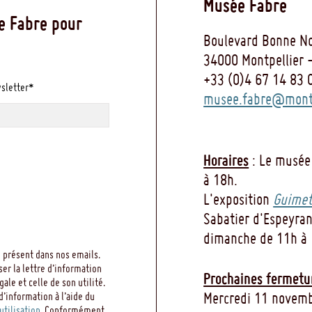
Musée Fabre
e Fabre pour
Boulevard Bonne No
34000 Montpellier 
in à Degas -
+33 (0)4 67 14 83 
982 - 28
wsletter*
musee.fabre@montp
 1988
p. 139
Horaires
: Le musée
 au XIXe siècle
à 18h.
 - Fondation
d'art, Yamaguchi,
L'exposition
Guimet
, Kamakura, 7
Sabatier d'Espeyran
dimanche de 11h à 
 présent dans nos emails.
ser la lettre d’information
Prochaines fermetu
le et celle de son utilité.
Mercredi 11 novemb
d’information à l’aide du
ra del Museo
utilisation
. Conformément