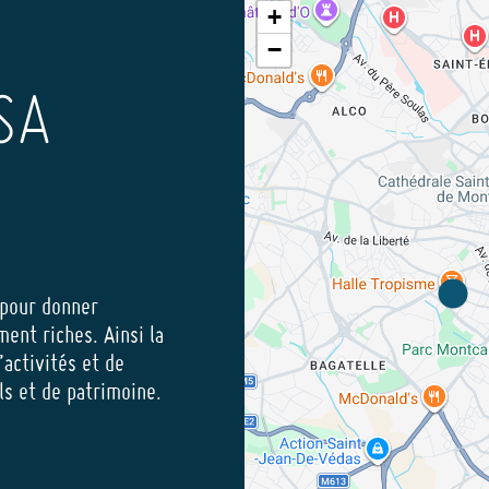
+
a création, de
−
'Idéal classique
 "Beaux-arts"
- 7 mai 2006
SA
(1716-1809), Premier
s-Xavier Fabre -
 5 février 2017
014
 pour donner
ment riches. Ainsi la
’activités et de
lon...
els et de patrimoine.
- 2 mars 2025
cours