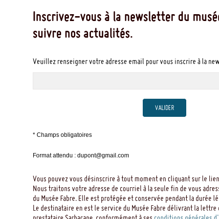
DEJEAN, Xavier, n° 27, repr., n. p.
n° 8
Inscrivez-vous à la newsletter du musé
Voir les oeuvres en lien
suivre nos actualités.
1982, På klassisk mark : målare i Rom på 1780-talet
Chefs-d'oeuvre de la peinture - de Jean Cous
Nationalmuseum, Stockholm, 16 septembre 1
Veuillez renseigner votre adresse email pour vous inscrire à la ne
Musée Fabre ( Montpellier ) - Musée Fabre -
novembre 1982
BAJOU, Thierry, BAJOU, Valérie, p. 138, repr. 
n° 8
Voir les oeuvres en lien
VALIDER
1983, Exposition des peintures françaises du XVIIe siècle
Le Musée Fabre, Montpellier - Hilaire , Michel
Musée d'art Isetan, Tokyo, Musée préfectoral 
* Champs obligatoires
Paribas - 1995
musée d'Aïchi, Nagoya, musée d'Art moderne
Format attendu : dupont@gmail.com
p. 73, repr. p. 74
juillet 1983 - 27 novembre 1983
Vous pouvez vous désinscrire à tout moment en cliquant sur le lien
Voir les oeuvres en lien
n° 27
Nous traitons votre adresse de courriel à la seule fin de vous adres
du Musée Fabre. Elle est protégée et conservée pendant la durée léga
Le destinataire en est le service du Musée Fabre délivrant la lettre 
De Rafael a Degas - pintura, dibujo y escultu
1989-1990, Jacques-Louis David
prestataire Sarbacane, conformément à ses
conditions générales d'