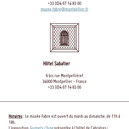
Voir les oeuvres en lien
+33 (0)4 67 14 83 00
musee.fabre@montpellier.fr
Caillebotte - peindre les hommes - Hazan -
2024
n° 5, p. 14, 223, 245, repr. p. 14
Voir les oeuvres en lien
Hôtel Sabatier
Gustave Caillebotte - Painting men - The
Art institut of Chicago - 2024
6 bis rue Montpelliéret
34000 Montpellier - France
n° 62, p. 225, repr. p. 146
+33 (0)4 67 14 83 00
Voir les oeuvres en lien
Horaires
: Le musée Fabre est ouvert du mardi au dimanche, de 11h à
18h.
L'exposition
Guimet+ Chine
présentée à l'hôtel de Cabrières-