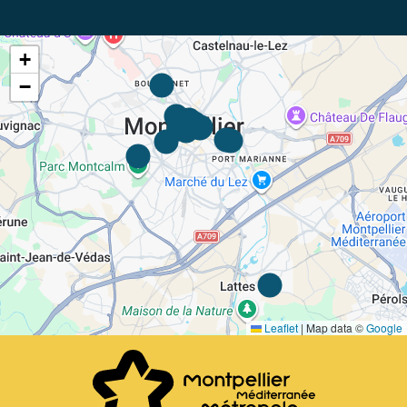
+
−
Leaflet
|
Map data ©
Google