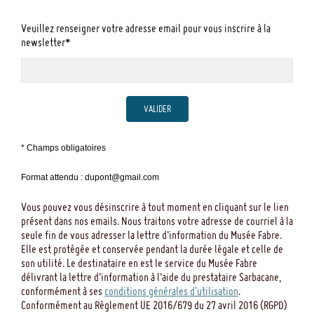
Veuillez renseigner votre adresse email pour vous inscrire à la
Le Musée Fabre, Montpellier - Hilaire ,
newsletter*
Michel - Fondation Paribas - 1995
p. 112, repr.
Voir les oeuvres en lien
VALIDER
Musée Fabre - guide des collections -
* Champs obligatoires
Hilaire, Michel - Réunion des musées
Format attendu : dupont@gmail.com
nationaux - 2006
Vous pouvez vous désinscrire à tout moment en cliquant sur le lien
FARIGOULE, Jérôme, n° 181, p. 196, repr.
présent dans nos emails. Nous traitons votre adresse de courriel à la
Voir les oeuvres en lien
seule fin de vous adresser la lettre d’information du Musée Fabre.
Elle est protégée et conservée pendant la durée légale et celle de
son utilité. Le destinataire en est le service du Musée Fabre
Gustave Caillebotte - neue Perspektiven
délivrant la lettre d’information à l’aide du prestataire Sarbacane,
conformément à ses
conditions générales d'utilisation
.
des Impressionismus - Sagner , Karin -
Conformément au Règlement UE 2016/679 du 27 avril 2016 (RGPD)