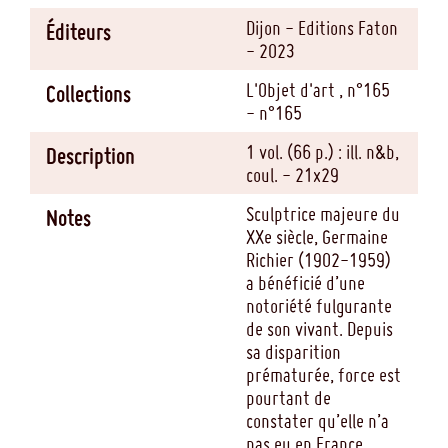
Dijon - Editions Faton
Éditeurs
- 2023
L'Objet d'art , n°165
Collections
- n°165
1 vol. (66 p.) : ill. n&b,
Description
coul. - 21x29
Sculptrice majeure du
Notes
XXe siècle, Germaine
Richier (1902-1959)
a bénéficié d’une
notoriété fulgurante
de son vivant. Depuis
sa disparition
prématurée, force est
pourtant de
constater qu’elle n’a
pas eu en France