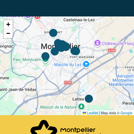
+
−
Leaflet
|
Map data ©
Google