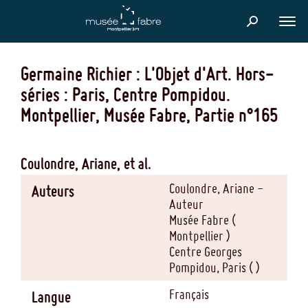
Aller
au
FER
contenu
Germaine Richier
: L'Objet d'Art. Hors-
principal
séries
: Paris, Centre Pompidou.
Montpellier, Musée Fabre
, Partie n°165
Coulondre, Ariane, et al.
Coulondre, Ariane -
Auteurs
Auteur
Musée Fabre (
Montpellier )
Centre Georges
Pompidou, Paris ( )
Français
Langue