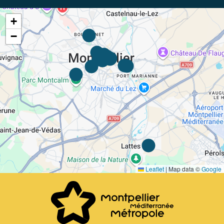
+
−
Leaflet
|
Map data ©
Google