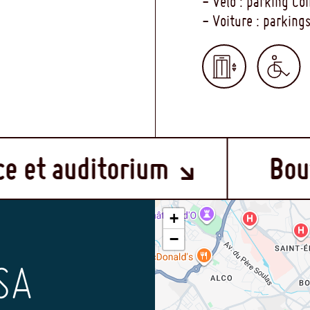
- Vélo : parking C
- Voiture : parkin
MENU
itorium
Boutique
FOOTER
+
−
SA