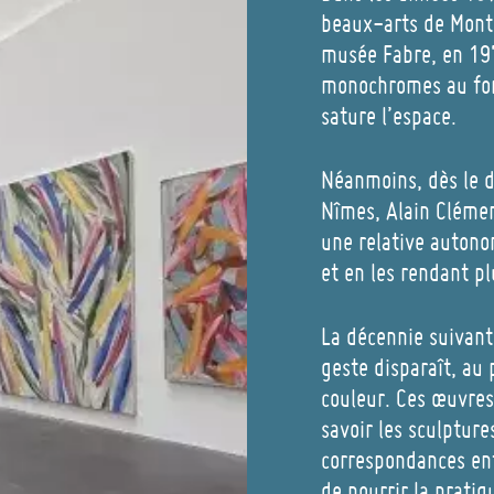
beaux-arts de Montp
musée Fabre, en 197
monochromes au for
sature l’espace.
Néanmoins, dès le d
Nîmes, Alain Clémen
une relative autono
et en les rendant pl
La décennie suivant
geste disparaît, au 
couleur. Ces œuvres
savoir les sculptures
correspondances ent
de nourrir la prati