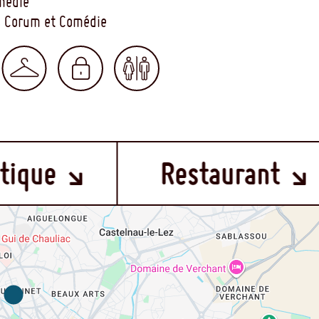
omédie
gs Corum et Comédie
Restaurant
Bi