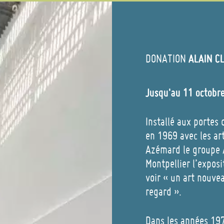
ALAIN C
DONATION
Jusqu'au 11 octobr
Installé aux portes
en 1969 avec les ar
Azémard le groupe A
Montpellier l’expos
voir « un art nouve
regard ».
Dans les années 1970