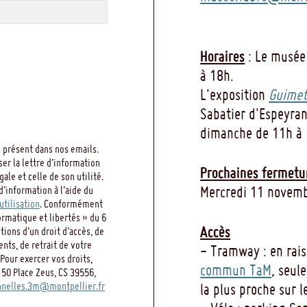
Horaires
: Le musée
à 18h.
L'exposition
Guimet
Sabatier d'Espeyran
dimanche de 11h à 
 présent dans nos emails.
ser la lettre d’information
Prochaines fermetu
le et celle de son utilité.
Mercredi 11 novemb
d’information à l’aide du
utilisation
. Conformément
ormatique et libertés » du 6
Accès
ions d’un droit d’accès, de
ents, de retrait de votre
- Tramway : en rai
Pour exercer vos droits,
commun TaM
, seul
 50 Place Zeus, CS 39556,
nelles.3m@montpellier.fr
la plus proche sur l