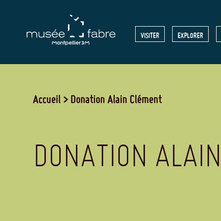
Aller
au
MENU
VISITER
EXPLORER
contenu
principal
HEADE
Accueil
Donation Alain Clément
DONATION ALAI