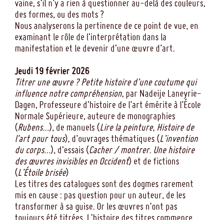
vaine, s’il n’y a rien à questionner au-delà des couleurs,
des formes, ou des mots ?
Nous analyserons la pertinence de ce point de vue, en
examinant le rôle de l’interprétation dans la
manifestation et le devenir d’une œuvre d’art.
Jeudi 19 février 2026
Titrer une œuvre ? Petite histoire d’une coutume qui
influence notre compréhension
, par Nadeije Laneyrie-
Dagen, Professeure d’histoire de l’art émérite à l’École
Normale Supérieure, auteure de monographies
(
Rubens…
), de manuels (
Lire la peinture
,
Histoire de
l’art pour tous
), d’ouvrages thématiques (
L’invention
du corps…
), d’essais (
Cacher / montrer. Une histoire
des œuvres invisibles en Occident
) et de fictions
(
L’Étoile brisée
)
Les titres des catalogues sont des dogmes rarement
mis en cause : pas question pour un auteur, de les
transformer à sa guise. Or les œuvres n’ont pas
toujours été titrées. L’histoire des titres commence