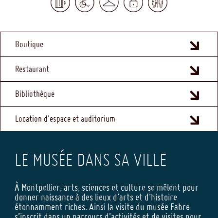
MENU
Boutique
FOOTER
Restaurant
Bibliothèque
Location d'espace et auditorium
LE MUSÉE DANS SA VILLE
À Montpellier, arts, sciences et culture se mêlent pour
donner naissance à des lieux d’arts et d’histoire
étonnamment riches. Ainsi la visite du musée Fabre
s’inscrit dans un parcours d’activités et de visites pour