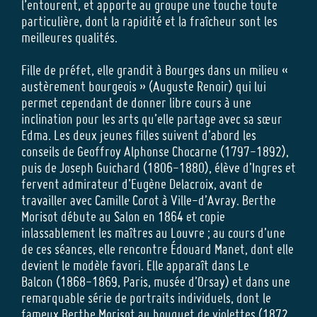
l’entourent, et apporte au groupe une touche toute
particulière, dont la rapidité et la fraîcheur sont les
meilleures qualités.
Fille de préfet, elle grandit à Bourges dans un milieu «
austèrement bourgeois » (Auguste Renoir) qui lui
permet cependant de donner libre cours à une
inclination pour les arts qu’elle partage avec sa sœur
Edma. Les deux jeunes filles suivent d’abord les
conseils de Geoffroy Alphonse Chocarne (1797-1892),
puis de Joseph Guichard (1806-1880), élève d’Ingres et
fervent admirateur d’Eugène Delacroix, avant de
travailler avec Camille Corot à Ville-d’Avray. Berthe
Morisot débute au Salon en 1864 et copie
inlassablement les maîtres au Louvre ; au cours d’une
de ces séances, elle rencontre Édouard Manet, dont elle
devient le modèle favori. Elle apparaît dans Le
Balcon (1868-1869, Paris, musée d’Orsay) et dans une
remarquable série de portraits individuels, dont le
fameux Berthe Morisot au bouquet de violettes (1872,