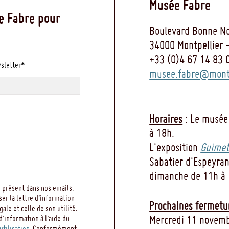
Musée Fabre
e Fabre pour
Boulevard Bonne No
34000 Montpellier 
+33 (0)4 67 14 83 
wsletter*
musee.fabre@montp
Horaires
: Le musée
à 18h.
L'exposition
Guimet
Sabatier d'Espeyran
dimanche de 11h à 
 présent dans nos emails.
ser la lettre d’information
Prochaines fermetu
le et celle de son utilité.
Mercredi 11 novemb
d’information à l’aide du
utilisation
. Conformément