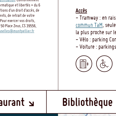
ormatique et libertés » du 6
Accès
ions d’un droit d’accès, de
ents, de retrait de votre
- Tramway : en rai
Pour exercer vos droits,
commun TaM
, seul
 50 Place Zeus, CS 39556,
nelles@montpellier.fr
la plus proche sur l
- Vélo : parking C
- Voiture : parkin
Bibliothèque
Locatio