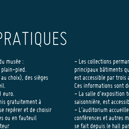
PRATIQUES
 du musée :
- Les collections perman
e plain-pied.
principaux bâtiments qu
 au choix), des sièges
est accessible par trois
il.
Ces informations sont dé
1 euro.
- La salle d’exposition
emis gratuitement à
saisonnière, est accessib
se repérer et de choisir
- L’auditorium accueill
s ou en fauteuil
conférences et autres ma
iteur
se fait depuis le hall p