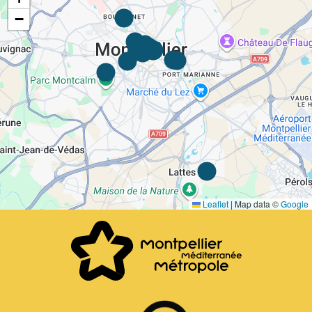
−
Leaflet
|
Map data ©
Google