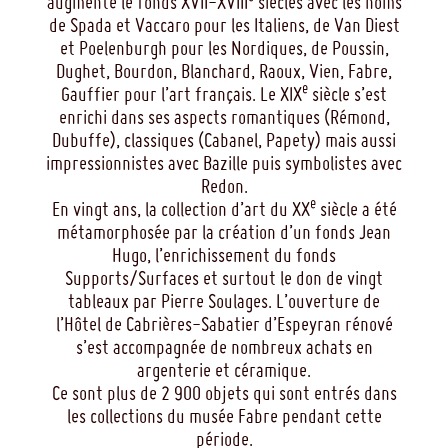
augmenté le fonds XVII-XVIII
siècles avec les noms
de Spada et Vaccaro pour les Italiens, de Van Diest
et Poelenburgh pour les Nordiques, de Poussin,
Dughet, Bourdon, Blanchard, Raoux, Vien, Fabre,
e
Gauffier pour l’art français. Le XIX
siècle s’est
enrichi dans ses aspects romantiques (Rémond,
Dubuffe), classiques (Cabanel, Papety) mais aussi
impressionnistes avec Bazille puis symbolistes avec
Redon.
e
En vingt ans, la collection d’art du XX
siècle a été
métamorphosée par la création d’un fonds Jean
Hugo, l’enrichissement du fonds
Supports/Surfaces et surtout le don de vingt
tableaux par Pierre Soulages. L’ouverture de
l’Hôtel de Cabrières-Sabatier d’Espeyran rénové
s’est accompagnée de nombreux achats en
argenterie et céramique.
Ce sont plus de 2 900 objets qui sont entrés dans
les collections du musée Fabre pendant cette
période.