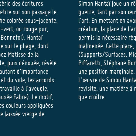
série des écritures
Simon Hantaï joue un rôl
etire sur son passage le
guerre, tant par son œu
che colorée sous-jacente,
l’art. En mettant en avan
u-vert, ou rouge pur,
création, la place de l’a
 Bonnefoi). Hantaï
permis la nécessaire ré
e sur le pliage, dont
malmenée. Cette place, 
hez Matisse de la
(Supports/Surfaces, Mic
te, puis dénouée, révèle
Piffaretti, Stéphane Bo
 autant d’importance
une position marginale, 
 et du vide, les accords
L’œuvre de Simon Hantaï 
travaille à l’aveugle,
revisite, une matière à 
usée Fabre). Le motif,
que croître.
 les couleurs appliquées
e laissée vierge de