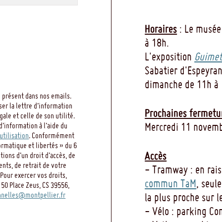
Horaires
: Le musée
à 18h.
L'exposition
Guimet
Sabatier d'Espeyran
dimanche de 11h à 
 présent dans nos emails.
ser la lettre d’information
Prochaines fermetu
le et celle de son utilité.
Mercredi 11 novemb
d’information à l’aide du
utilisation
. Conformément
ormatique et libertés » du 6
Accès
ions d’un droit d’accès, de
ents, de retrait de votre
- Tramway : en rai
Pour exercer vos droits,
commun TaM
, seul
 50 Place Zeus, CS 39556,
nelles@montpellier.fr
la plus proche sur l
- Vélo : parking C