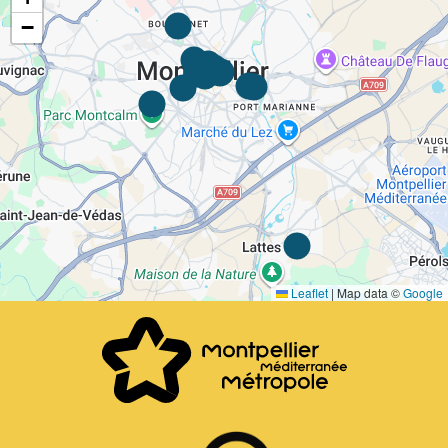
−
Leaflet
|
Map data ©
Google