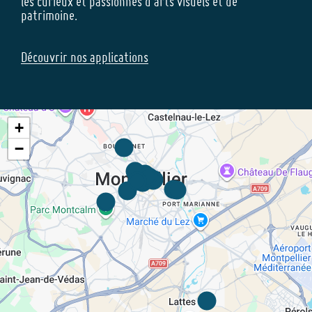
les curieux et passionnés d’arts visuels et de
patrimoine.
Découvrir nos applications
+
−