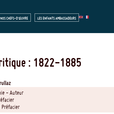
NOS CHEFS-D'ŒUVRE
LES ENFANTS AMBASSADEURS
R
ritique
: 1822-1885
rullaz
nie - Auteur
réfacier
 Préfacier