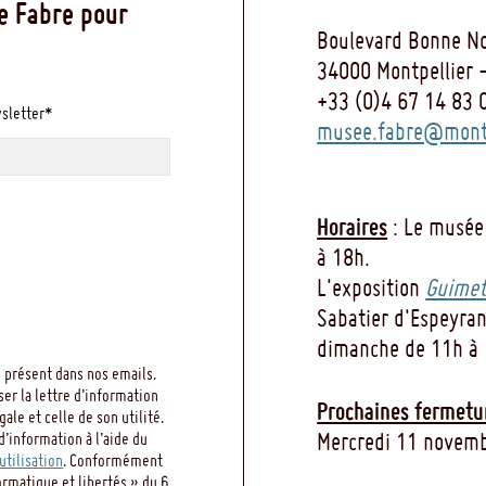
e Fabre pour
Boulevard Bonne No
34000 Montpellier 
+33 (0)4 67 14 83 
wsletter*
musee.fabre@montp
Horaires
: Le musée
à 18h.
L'exposition
Guimet
Sabatier d'Espeyran
dimanche de 11h à 
 présent dans nos emails.
ser la lettre d’information
Prochaines fermetu
le et celle de son utilité.
Mercredi 11 novemb
d’information à l’aide du
utilisation
. Conformément
ormatique et libertés » du 6