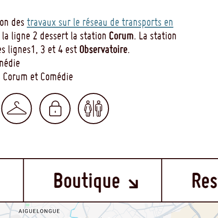
son des
travaux sur le réseau de transports en
Corum
e la ligne 2 dessert la station
. La station
Observatoire
es lignes1, 3 et 4 est
.
omédie
gs Corum et Comédie
ENU
Boutique
Restauran
OOTER