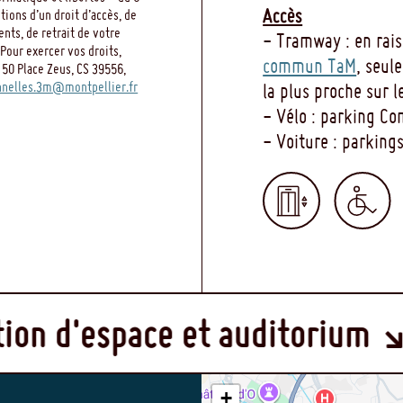
Accès
ions d’un droit d’accès, de
ents, de retrait de votre
- Tramway : en rai
Pour exercer vos droits,
commun TaM
, seul
 50 Place Zeus, CS 39556,
nelles.3m@montpellier.fr
la plus proche sur l
- Vélo : parking C
- Voiture : parkin
M
espace et auditorium
F
+