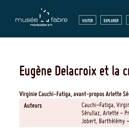
Aller
au
MENU
VISITER
EXPLORER
contenu
principal
HEADE
Eugène Delacroix et la c
Virginie Cauchi-Fatiga
, avant-propos Arlette Sé
Cauchi-Fatiga, Virgi
Auteurs
Sérullaz, Arlette - P
Jobert, Barthélémy -