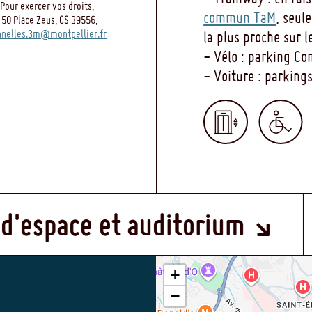
Pour exercer vos droits,
commun TaM
, seul
 50 Place Zeus, CS 39556,
nelles.3m@montpellier.fr
la plus proche sur l
- Vélo : parking C
- Voiture : parkin
MENU
t auditorium
Boutiqu
FOOTER
+
−