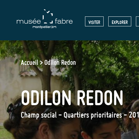
Aller
au
MENU
VISITER
EXPLORER
contenu
principal
HEADE
Accueil
Odilon Redon
ODILON REDON
Champ social - Quartiers prioritaires - 20