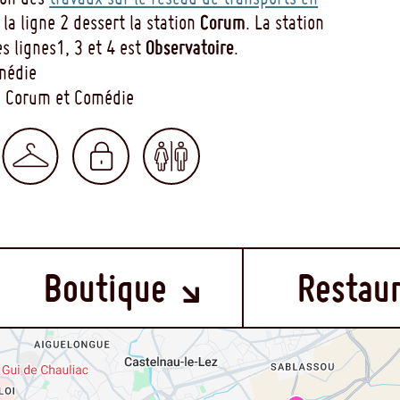
Corum
e la ligne 2 dessert la station
. La station
Observatoire
es lignes1, 3 et 4 est
.
omédie
gs Corum et Comédie
e
Restaurant