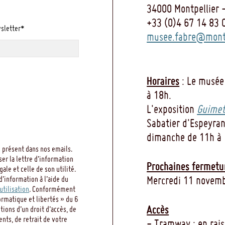
34000 Montpellier 
+33 (0)4 67 14 83 
wsletter*
musee.fabre@montp
Horaires
: Le musée
à 18h.
L'exposition
Guimet
Sabatier d'Espeyran
dimanche de 11h à 
 présent dans nos emails.
ser la lettre d’information
Prochaines fermetu
le et celle de son utilité.
Mercredi 11 novemb
d’information à l’aide du
utilisation
. Conformément
ormatique et libertés » du 6
Accès
ions d’un droit d’accès, de
ents, de retrait de votre
- Tramway : en rai